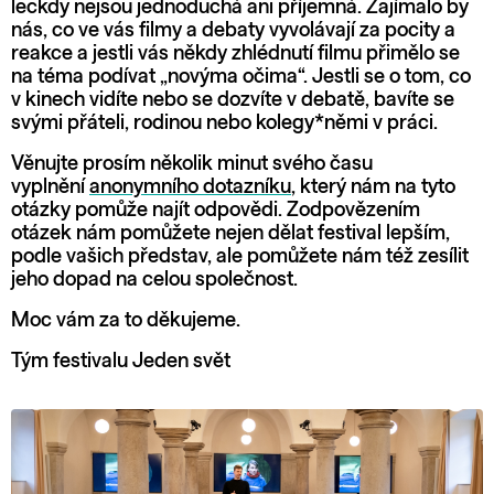
leckdy nejsou jednoduchá ani příjemná. Zajímalo by
nás, co ve vás filmy a debaty vyvolávají za pocity a
reakce a jestli vás někdy zhlédnutí filmu přimělo se
na téma podívat „novýma očima“. Jestli se o tom, co
v kinech vidíte nebo se dozvíte v debatě, bavíte se
svými přáteli, rodinou nebo kolegy*němi v práci.
Věnujte prosím několik minut svého času
vyplnění
anonymního dotazníku
, který nám na tyto
otázky pomůže najít odpovědi. Zodpovězením
otázek nám pomůžete nejen dělat festival lepším,
podle vašich představ, ale pomůžete nám též zesílit
jeho dopad na celou společnost.
Moc vám za to děkujeme.
Tým festivalu Jeden svět