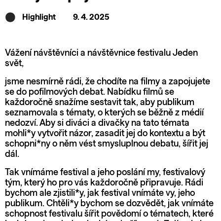
Highlight
9. 4. 2025
Vážení návštěvníci a návštěvnice festivalu Jeden
svět,
jsme nesmírně rádi, že chodíte na filmy a zapojujete
se do pofilmových debat. Nabídku filmů se
každoročně snažíme sestavit tak, aby publikum
seznamovala s tématy, o kterých se běžně z médií
nedozví. Aby si diváci a divačky na tato témata
mohli*y vytvořit názor, zasadit jej do kontextu a být
schopni*ny o něm vést smysluplnou debatu, šířit jej
dál.
Tak vnímáme festival a jeho poslání my, festivalový
tým, který ho pro vás každoročně připravuje. Rádi
bychom ale zjistili*y, jak festival vnímáte vy, jeho
publikum. Chtěli*y bychom se dozvědět, jak vnímáte
schopnost festivalu šířit povědomí o tématech, které