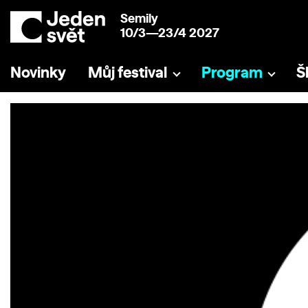
Semily
10/3—23/4 2027
Novinky
Můj festival
Program
Š