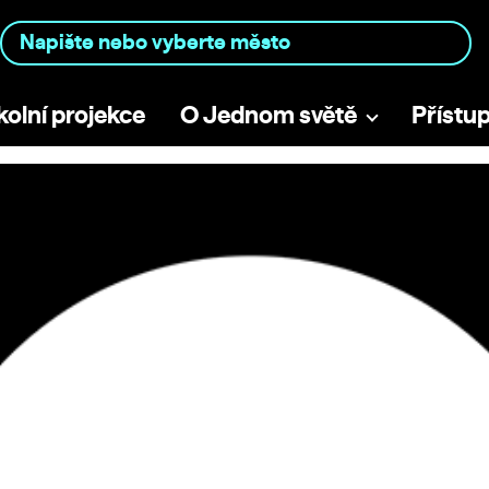
kolní projekce
O Jednom světě
Přístu