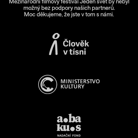
Mezinárodní filmový festival Jeden svět by nebyl
možný bez podpory našich partnerů.
Moc děkujeme, že jste v tom s námi.