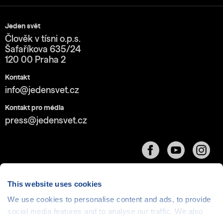
Jeden svět
Člověk v tísni o.p.s.
Šafaříkova 635/24
120 00 Praha 2
Kontakt
info@jedensvet.cz
Kontakt pro média
press@jedensvet.cz
This website uses cookies
We use cookies to personalise content and ads, to provide
Cookies
| © 1999-2026 Člověk v tísni o.p.s., web běží
social media features and to analyse our traffic. We also
v rámci bezplatného
serverhosting
společnosti