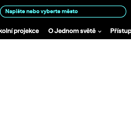
kolní projekce
O Jednom světě
Přístu