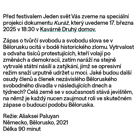
Před festivalem Jeden svět Vás zveme na speciální
projekci dokumentu
Kuráž
, který uvedeme 17. března
2025 v 18:30 v
Kavárně Druhý domov.
Zápas o tvůrčí svobodu a svobodu slova se v
Bělorusku ocitá v bodě historického zlomu. Vytrvalost
a odvaha tisíců protestujících, kteří volají po
změnách a demokracii, zatím naráží na stejně
vytrvalé státní násilí a zatýkání, jímž se opresivní
režim snaží urputně udržet u moci. Jaké budou další
osudy členů a členek nezávislého Běloruského
svobodného divadla v následujících dnech a
týdnech? Celá země se v současnosti stává jevištěm,
na němž je každý nucen zaujmout roli ve skutečném
zápase o budoucí podobu Běloruska.
Režie: Aliaksei Paluyan
Německo, Bělorusko, 2021
Délka 90 minut