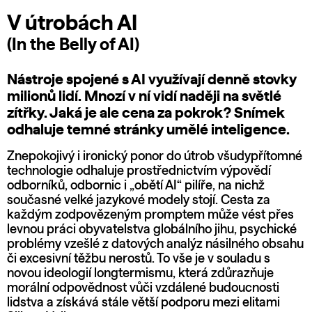
V útrobách AI
(In the Belly of AI)
Nástroje spojené s AI využívají denně stovky
milionů lidí. Mnozí v ní vidí naději na světlé
zítřky. Jaká je ale cena za pokrok? Snímek
odhaluje temné stránky umělé inteligence.
Znepokojivý i ironický ponor do útrob všudypřítomné
technologie odhaluje prostřednictvím výpovědí
odborníků, odbornic i „obětí AI“ pilíře, na nichž
současné velké jazykové modely stojí. Cesta za
každým zodpovězeným promptem může vést přes
levnou práci obyvatelstva globálního jihu, psychické
problémy vzešlé z datových analýz násilného obsahu
či excesivní těžbu nerostů. To vše je v souladu s
novou ideologií longtermismu, která zdůrazňuje
morální odpovědnost vůči vzdálené budoucnosti
lidstva a získává stále větší podporu mezi elitami