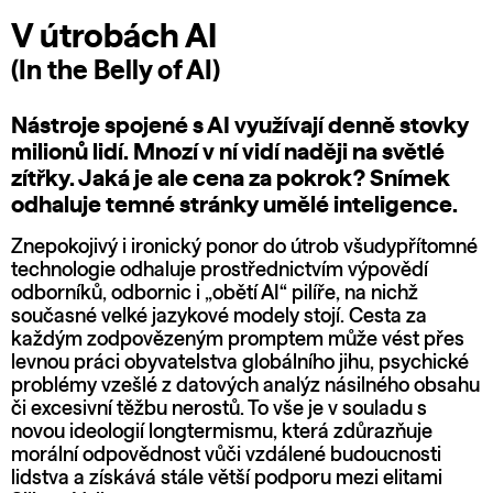
V útrobách AI
(In the Belly of AI)
Nástroje spojené s AI využívají denně stovky
milionů lidí. Mnozí v ní vidí naději na světlé
zítřky. Jaká je ale cena za pokrok? Snímek
odhaluje temné stránky umělé inteligence.
Znepokojivý i ironický ponor do útrob všudypřítomné
technologie odhaluje prostřednictvím výpovědí
odborníků, odbornic i „obětí AI“ pilíře, na nichž
současné velké jazykové modely stojí. Cesta za
každým zodpovězeným promptem může vést přes
levnou práci obyvatelstva globálního jihu, psychické
problémy vzešlé z datových analýz násilného obsahu
či excesivní těžbu nerostů. To vše je v souladu s
novou ideologií longtermismu, která zdůrazňuje
morální odpovědnost vůči vzdálené budoucnosti
lidstva a získává stále větší podporu mezi elitami