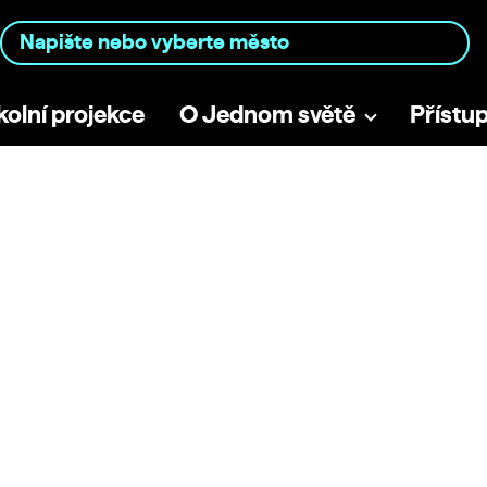
kolní projekce
O Jednom světě
Přístu