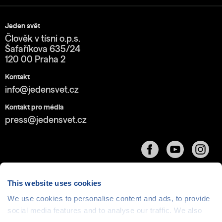
Jeden svět
Člověk v tísni o.p.s.
Šafaříkova 635/24
120 00 Praha 2
Kontakt
info@jedensvet.cz
Kontakt pro média
press@jedensvet.cz
This website uses cookies
We use cookies to personalise content and ads, to provide
social media features and to analyse our traffic. We also
Cookies
| © 1999-2026 Člověk v tísni o.p.s., web běží
v rámci bezplatného
serverhosting
společnosti