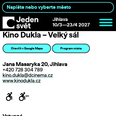
Jihlava
10/3—23/4 2027
Kino Dukla – Velký sál
Otevřít v Google Maps
Program místa
Jana Masaryka 20, Jihlava
+420 728 304 789
kino.dukla@dcinema.cz
www.kinodukla.cz