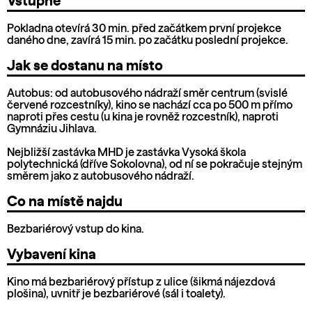
Vstupné
Pokladna otevírá 30 min. před začátkem první projekce
daného dne, zavírá 15 min. po začátku poslední projekce.
Jak se dostanu na místo
Autobus: od autobusového nádraží směr centrum (svislé
červené rozcestníky), kino se nachází cca po 500 m přímo
naproti přes cestu (u kina je rovněž rozcestník), naproti
Gymnáziu Jihlava.
Nejbližší zastávka MHD je zastávka Vysoká škola
polytechnická (dříve Sokolovna), od ní se pokračuje stejným
směrem jako z autobusového nádraží.
Co na místě najdu
Bezbariérový vstup do kina.
Vybavení kina
Kino má bezbariérový přístup z ulice (šikmá nájezdová
plošina), uvnitř je bezbariérové (sál i toalety).