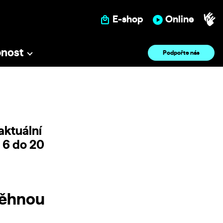
E-shop
Online
pnost
Podpořte nás
aktuální
d 6 do 20
běhnou