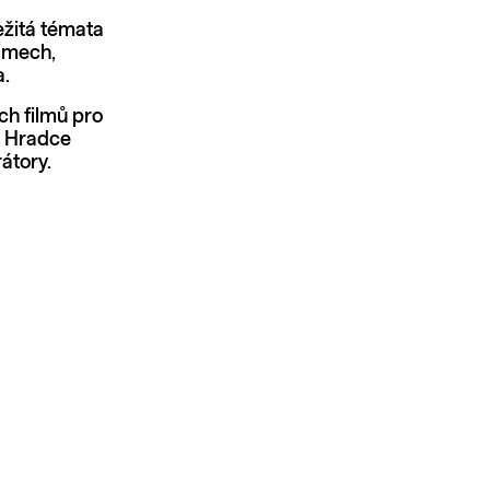
ležitá témata
žimech,
a.
ch filmů pro
ě Hradce
átory.