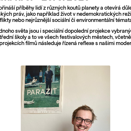
řináší příběhy lidí z různých koutů planety a otevírá dů
dských práv, jako například život v nedemokratických re
likty nebo nejrůznější sociální či environmentální témat
dnoho světa jsou i speciální dopolední projekce vybraný
střední školy a to ve všech festivalových městech, včetn
projekcích filmů následuje řízená reflexe s našimi moder