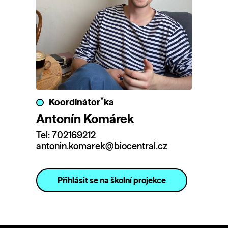
*
Koordinátor
ka
Antonín Komárek
Tel: 702169212
antonin.komarek@biocentral.cz
Přihlásit se na školní projekce