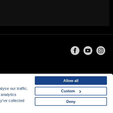
Allow all
yse our traffic.
Custom
 analytics
ng
společnosti
CZECHIA.COM
y’ve collected
Deny