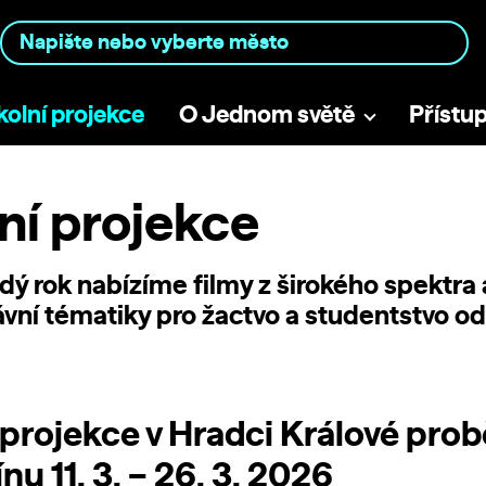
kolní projekce
O Jednom světě
Přístu
ní projekce
dý rok nabízíme filmy z širokého spektra 
ávní tématiky pro žactvo a studentstvo o
 projekce v Hradci Králové pro
nu 11. 3. – 26. 3. 2026