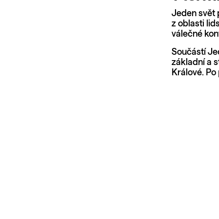
Jeden svět p
z oblasti li
válečné konf
Součástí Je
základní a 
Králové. Po 