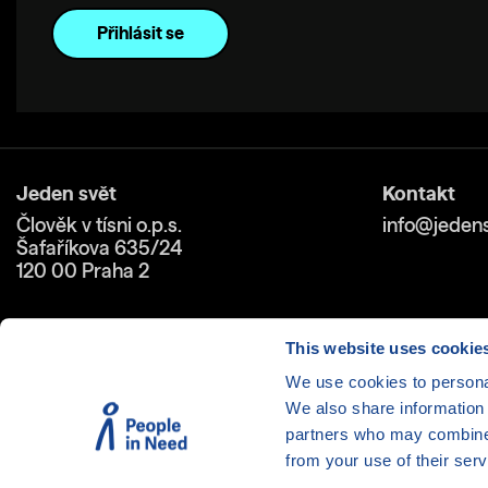
Jeden svět
Kontakt
Člověk v tísni o.p.s.
info@jedens
Šafaříkova 635/24
120 00 Praha 2
This website uses cookie
We use cookies to personal
We also share information 
Cookies
| © 1999-2026 Člověk 
partners who may combine i
from your use of their serv