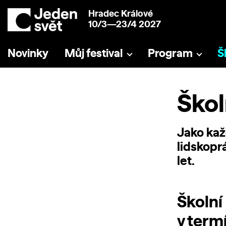
Hradec Králové
10/3—23/4 2027
Novinky
Můj festival
Program
Š
Škol
Jako kaž
lidskopr
let.
Školní
v termí