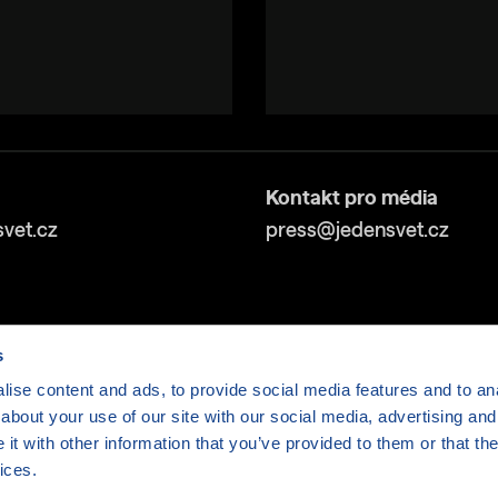
Kontakt pro média
vet.cz
press@jedensvet.cz
s
ise content and ads, to provide social media features and to anal
about your use of our site with our social media, advertising and
v tísni o.p.s., web běží v rámci bezplatného
serverhosti
t with other information that you’ve provided to them or that the
ices.