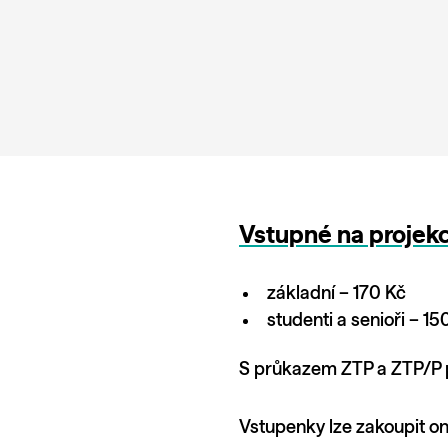
Vstupné na projek
základní – 170 Kč
studenti a senioři – 15
S průkazem ZTP a ZTP/P p
Vstupenky lze zakoupit o