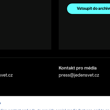
Vstoupit do archiv
Kontakt pro média
vet.cz
press@jedensvet.cz
s