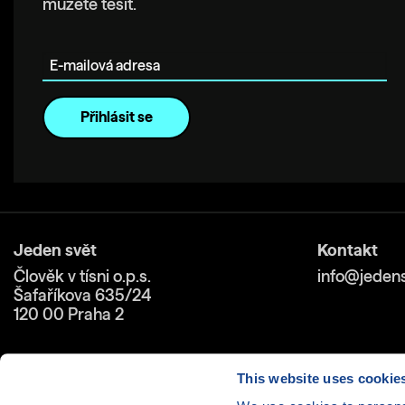
můžete těšit.
E-mailová adresa
Jeden svět
Kontakt
Člověk v tísni o.p.s.
info@jedens
Šafaříkova 635/24
120 00 Praha 2
This website uses cookie