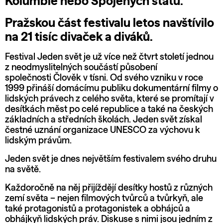
Kolumbie nebo Spojených států.
Pražskou část festivalu letos navštívilo
na 21 tisíc divaček a diváků.
Festival Jeden svět je už více než čtvrt století jednou
z neodmyslitelných součástí působení
společnosti
Člověk v tísni
. Od svého vzniku v roce
1999 přináší domácímu publiku dokumentární filmy o
lidských právech z celého světa, které se promítají v
desítkách měst po celé republice a také na českých
základních a středních školách. Jeden svět získal
čestné uznání organizace UNESCO za výchovu k
lidským právům.
Jeden svět je dnes největším festivalem svého druhu
na světě.
Každoročně na něj přijíždějí desítky hostů z různých
zemí světa – nejen filmových tvůrců a tvůrkyň, ale
také protagonistů a protagonistek a obhájců a
obhájkyň lidských práv. Diskuse s nimi jsou jedním z