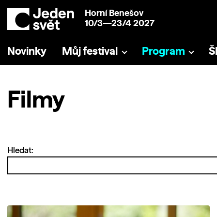
Horní Benešov
10/3—23/4 2027
Novinky
Můj festival
Program
Š
Filmy
Hledat: