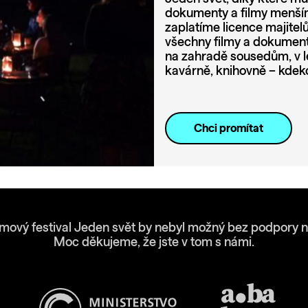
dokumenty a filmy menším
zaplatíme licence majite
všechny filmy a dokumenty
na zahradě sousedům, v l
kavárně, knihovně – kdeko
Chci promítat
lmový festival Jeden svět by nebyl možný bez podpory n
Moc děkujeme, že jste v tom s námi.