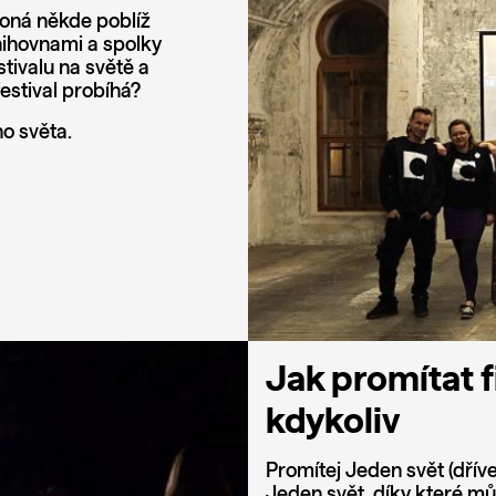
ekoná někde poblíž
knihovnami a spolky
stivalu na světě a
estival probíhá?
o světa.
Jak promítat f
kdykoliv
Promítej Jeden svět (dříve 
Jeden svět, díky které mů