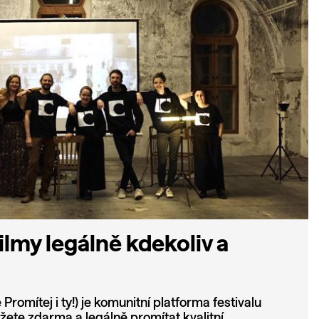
ilmy legálně kdekoliv a
Promítej i ty!) je komunitní platforma festivalu
žete zdarma a legálně promítat kvalitní