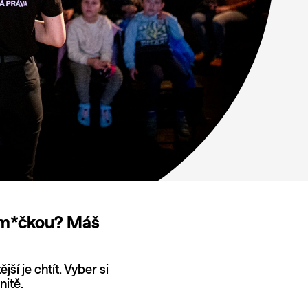
ákem*čkou? Máš
ší je chtít. Vyber si
nitě.