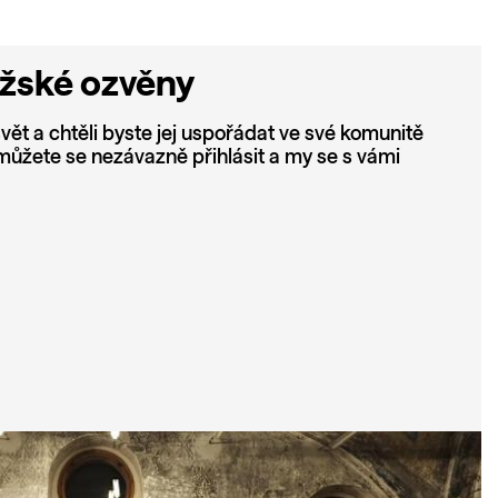
ažské ozvěny
vět a chtěli byste jej uspořádat ve své komunitě
ůžete se nezávazně přihlásit a my se s vámi