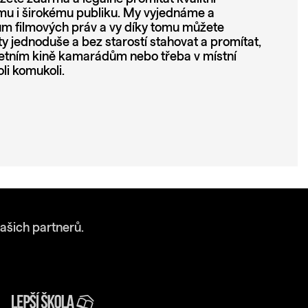
u i širokému publiku. My vyjednáme a
lům filmových práv a vy díky tomu můžete
 jednoduše a bez starostí stahovat a promítat,
etním kině kamarádům nebo třeba v místní
li komukoli.
ašich partnerů.