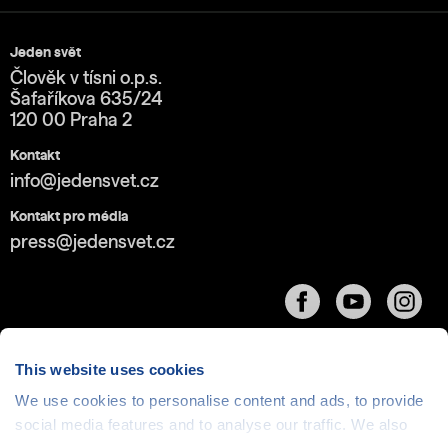
Jeden svět
Člověk v tísni o.p.s.
Šafaříkova 635/24
120 00 Praha 2
Kontakt
info@jedensvet.cz
Kontakt pro média
press@jedensvet.cz
This website uses cookies
We use cookies to personalise content and ads, to provide
Cookies
| © 1999-2026 Člověk v tísni o.p.s., web běží
social media features and to analyse our traffic. We also
v rámci bezplatného
serverhosting
společnosti