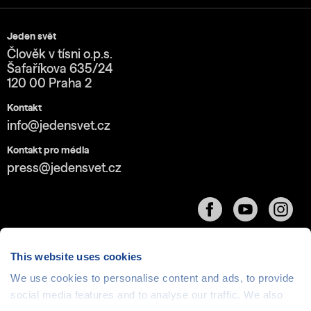
Jeden svět
Člověk v tísni o.p.s.
Šafaříkova 635/24
120 00 Praha 2
Kontakt
info@jedensvet.cz
Kontakt pro média
press@jedensvet.cz
This website uses cookies
We use cookies to personalise content and ads, to provide
Cookies
| © 1999-2026 Člověk v tísni o.p.s., web běží
social media features and to analyse our traffic. We also
v rámci bezplatného
serverhosting
společnosti