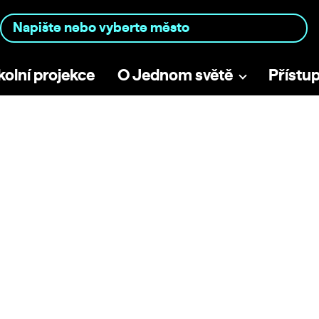
kolní projekce
O Jednom světě
Přístu