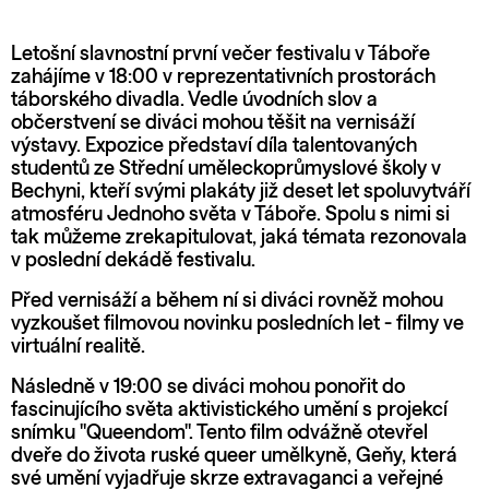
Letošní slavnostní první večer festivalu v Táboře
zahájíme v 18:00 v reprezentativních prostorách
táborského divadla. Vedle úvodních slov a
občerstvení se diváci mohou těšit na vernisáží
výstavy. Expozice představí díla talentovaných
studentů ze Střední uměleckoprůmyslové školy v
Bechyni, kteří svými plakáty již deset let spoluvytváří
atmosféru Jednoho světa v Táboře. Spolu s nimi si
tak můžeme zrekapitulovat, jaká témata rezonovala
v poslední dekádě festivalu.
Před vernisáží a během ní si diváci rovněž mohou
vyzkoušet filmovou novinku posledních let - filmy ve
virtuální realitě.
Následně v 19:00 se diváci mohou ponořit do
fascinujícího světa aktivistického umění s projekcí
snímku "Queendom". Tento film odvážně otevřel
dveře do života ruské queer umělkyně, Geňy, která
své umění vyjadřuje skrze extravaganci a veřejné