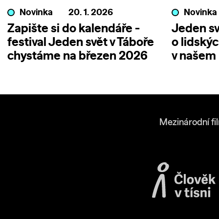
Novinka
20. 1. 2026
Novinka
Zapište si do kalendáře -
Jeden sv
festival Jeden svět v Táboře
o lidský
chystáme na březen 2026
v našem
Mezinárodní fi