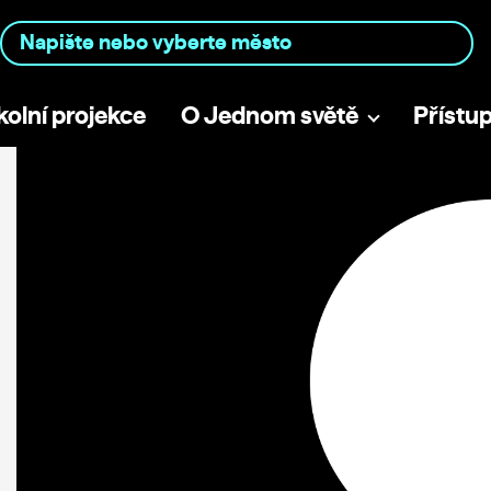
kolní projekce
O Jednom světě
Přístu