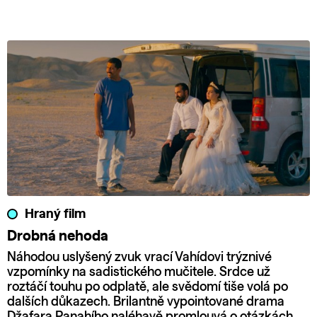
Hraný film
Drobná nehoda
Náhodou uslyšený zvuk vrací Vahídovi trýznivé
vzpomínky na sadistického mučitele. Srdce už
roztáčí touhu po odplatě, ale svědomí tiše volá po
dalších důkazech. Brilantně vypointované drama
Džafara Panahího naléhavě promlouvá o otázkách