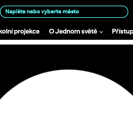
kolní projekce
O Jednom světě
Přístu