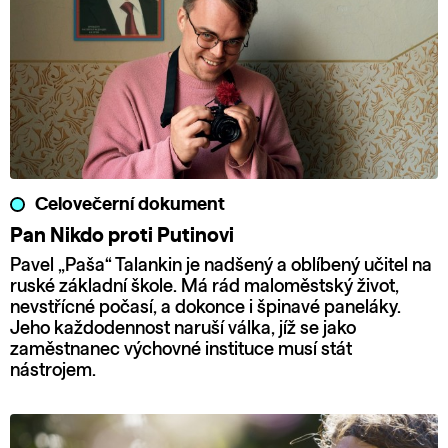
Celovečerní dokument
Pan Nikdo proti Putinovi
Pavel „Paša“ Talankin je nadšený a oblíbený učitel na
ruské základní škole. Má rád maloměstský život,
nevstřícné počasí, a dokonce i špinavé paneláky.
Jeho každodennost naruší válka, jíž se jako
zaměstnanec výchovné instituce musí stát
nástrojem.