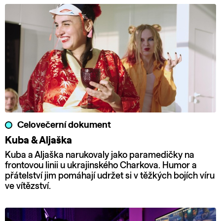
Celovečerní dokument
Kuba & Aljaška
Kuba a Aljaška narukovaly jako paramedičky na
frontovou linii u ukrajinského Charkova. Humor a
přátelství jim pomáhají udržet si v těžkých bojích víru
ve vítězství.