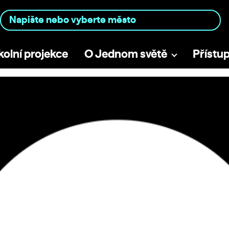
kolní projekce
O Jednom světě
Přístu