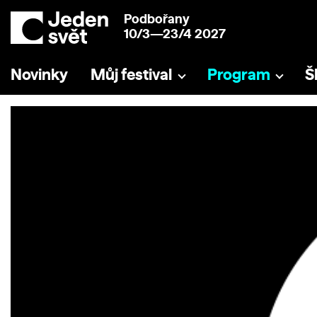
Podbořany
10/3—23/4 2027
Novinky
Můj festival
Program
Š