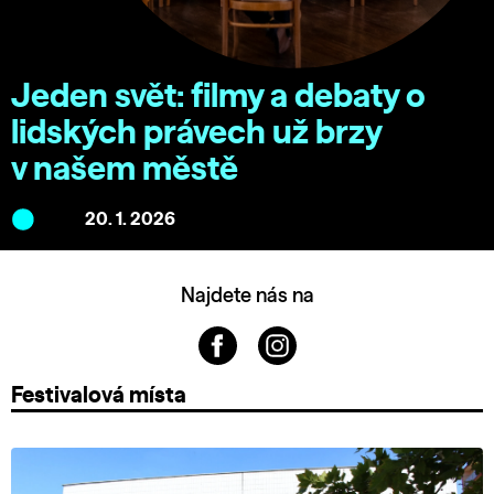
Jeden svět: filmy a debaty o
lidských právech už brzy
v našem městě
20. 1. 2026
Najdete nás na
Festivalová místa