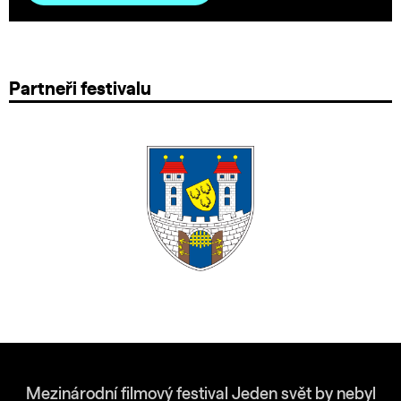
Partneři festivalu
Mezinárodní filmový festival Jeden svět by nebyl