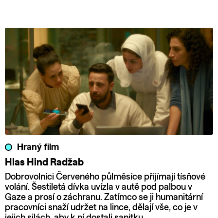
Hraný film
Hlas Hind Radžab
Dobrovolníci Červeného půlměsíce přijímají tísňové
volání. Šestiletá dívka uvízla v autě pod palbou v
Gaze a prosí o záchranu. Zatímco se ji humanitární
pracovníci snaží udržet na lince, dělají vše, co je v
jejich silách, aby k ní dostali sanitku.