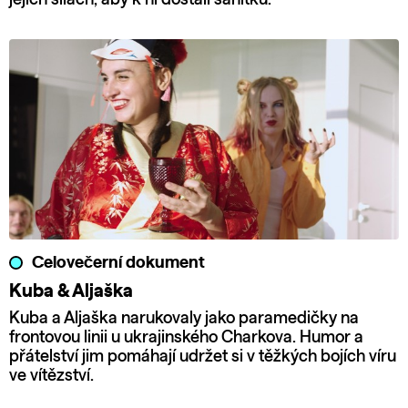
Celovečerní dokument
Kuba & Aljaška
Kuba a Aljaška narukovaly jako paramedičky na
frontovou linii u ukrajinského Charkova. Humor a
přátelství jim pomáhají udržet si v těžkých bojích víru
ve vítězství.