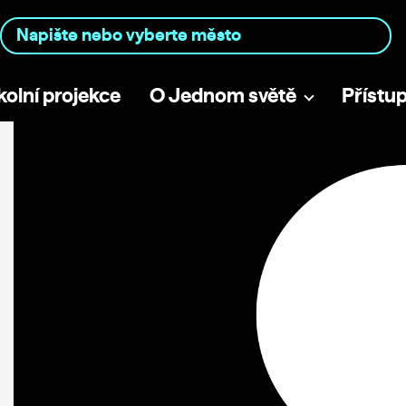
kolní projekce
O Jednom světě
Přístu