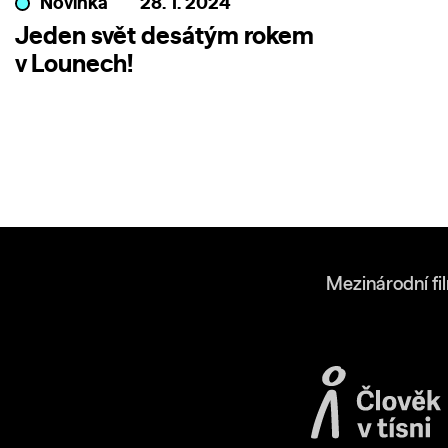
Novinka
28. 1. 2024
Jeden svět desátým rokem
v Lounech!
Mezinárodní fi