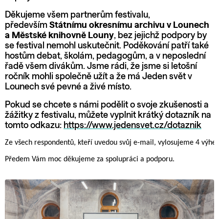
Děkujeme všem partnerům festivalu,
především
Státnímu okresnímu archivu v Lounech
a Městské knihovně Louny
, bez jejichž podpory by
se festival nemohl uskutečnit. Poděkování patří také
hostům debat, školám, pedagogům, a v neposlední
řadě všem divákům. Jsme rádi, že jsme si letošní
ročník mohli společně užít a že má Jeden svět v
Lounech své pevné a živé místo.
Pokud se chcete s námi podělit o svoje zkušenosti a
žážitky z festivalu, můžete vyplnit krátký dotazník na
tomto odkazu:
https://www.jedensvet.cz/dotaznik
Ze všech respondentů, kteří uvedou svůj e-mail, vylosujeme 4 výherce
Předem Vám moc děkujeme za spolupráci a podporu.