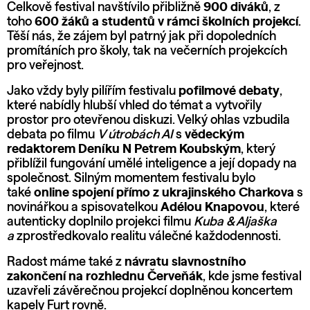
Celkově festival navštívilo přibližně
900 diváků
, z
toho
600 žáků a studentů v rámci školních projekcí
.
Těší nás, že zájem byl patrný jak při dopoledních
promítáních pro školy, tak na večerních projekcích
pro veřejnost.
Jako vždy byly pilířím festivalu
pofilmové debaty
,
které nabídly hlubší vhled do témat a vytvořily
prostor pro otevřenou diskuzi. Velký ohlas vzbudila
debata po filmu
V útrobách AI
s
vědeckým
redaktorem Deníku N Petrem Koubským
, který
přiblížil fungování umělé inteligence a její dopady na
společnost. Silným momentem festivalu bylo
také
online spojení přímo z ukrajinského Charkova
s
novinářkou a spisovatelkou
Adélou Knapovou
, které
autenticky doplnilo projekci filmu
Kuba & Aljaška
a
zprostředkovalo realitu válečné každodennosti.
Radost máme také z
návratu slavnostního
zakončení na rozhlednu Červeňák
, kde jsme festival
uzavřeli závěrečnou projekcí doplněnou koncertem
kapely Furt rovně.