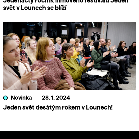
Jedenáctý ročník filmového festivalu Jeden
svět v Lounech se blíží
Novinka
28. 1. 2024
Jeden svět desátým rokem v Lounech!