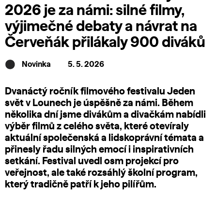
2026 je za námi: silné filmy,
výjimečné debaty a návrat na
Červeňák přilákaly 900 diváků
Novinka
5. 5. 2026
Dvanáctý ročník filmového festivalu Jeden
svět v Lounech je úspěšně za námi. Během
několika dní jsme divákům a divačkám nabídli
výběr filmů z celého světa, které otevíraly
aktuální společenská a lidskoprávní témata a
přinesly řadu silných emocí i inspirativních
setkání. Festival uvedl
osm projekcí pro
veřejnost
, ale také rozsáhlý
školní program
,
který tradičně patří k jeho pilířům.