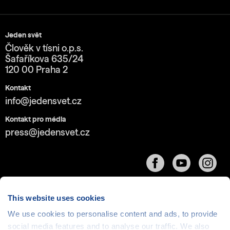
Jeden svět
Člověk v tísni o.p.s.
Šafaříkova 635/24
120 00 Praha 2
Kontakt
info@jedensvet.cz
Kontakt pro média
press@jedensvet.cz
This website uses cookies
We use cookies to personalise content and ads, to provide
Cookies
| © 1999-2026 Člověk v tísni o.p.s., web běží
social media features and to analyse our traffic. We also