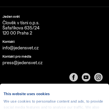
Jeden svět
Člověk v tísni o.p.s.
Šafaříkova 635/24
120 00 Praha 2
Kontakt
info@jedensvet.cz
Kontakt pro média
press@jedensvet.cz
This website uses cookies
We use cookies to personalise content and ads, to provide
Cookies
| © 1999-2026 Člověk v tísni o.p.s., web běží
social media features and to analyse our traffic. We also