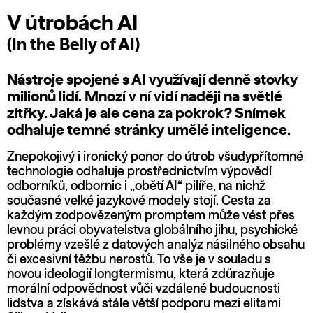
V útrobách AI
(In the Belly of AI)
Nástroje spojené s AI využívají denně stovky
milionů lidí. Mnozí v ní vidí naději na světlé
zítřky. Jaká je ale cena za pokrok? Snímek
odhaluje temné stránky umělé inteligence.
Znepokojivý i ironický ponor do útrob všudypřítomné
technologie odhaluje prostřednictvím výpovědí
odborníků, odbornic i „obětí AI“ pilíře, na nichž
současné velké jazykové modely stojí. Cesta za
každým zodpovězeným promptem může vést přes
levnou práci obyvatelstva globálního jihu, psychické
problémy vzešlé z datových analýz násilného obsahu
či excesivní těžbu nerostů. To vše je v souladu s
novou ideologií longtermismu, která zdůrazňuje
morální odpovědnost vůči vzdálené budoucnosti
lidstva a získává stále větší podporu mezi elitami