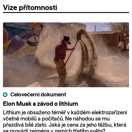
Vize přítomnosti
Celovečerní dokument
Elon Musk a závod o lithium
Lithium je obsaženo téměř v každém elektrozařízení
včetně mobilů a počítačů. Ne náhodou se mu
přezdívá bílé zlato. Jaká je cena za jeho těžbu, která
se provádí zejména v zemích třetího světa?