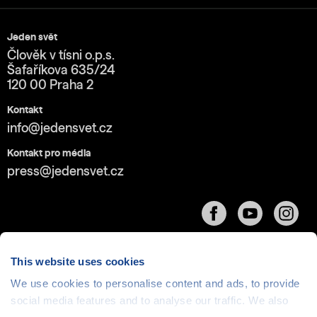
Jeden svět
Člověk v tísni o.p.s.
Šafaříkova 635/24
120 00 Praha 2
Kontakt
info@jedensvet.cz
Kontakt pro média
press@jedensvet.cz
This website uses cookies
We use cookies to personalise content and ads, to provide
Cookies
| © 1999-2026 Člověk v tísni o.p.s., web běží
social media features and to analyse our traffic. We also
v rámci bezplatného
serverhosting
společnosti