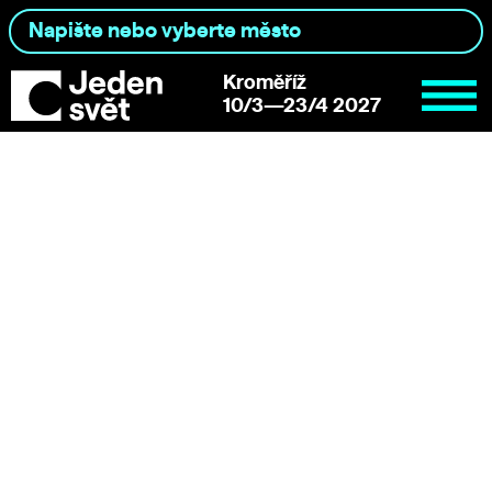
Kroměříž
10/3—23/4 2027