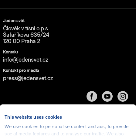
Jeden svět
Člověk v tísni o.p.s.
Šafaříkova 635/24
120 00 Praha 2
Kontakt
info@jedensvet.cz
Kontakt pro média
press@jedensvet.cz
This website uses cookies
We use cookies to personalise content and ads, to provide
Cookies
| © 1999-2026 Člověk v tísni o.p.s., web běží
social media features and to analyse our traffic. We also