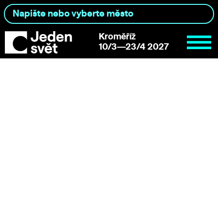
Kroměříž
10/3—23/4 2027