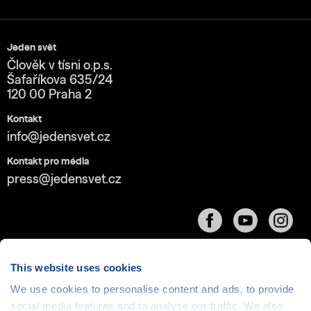
Jeden svět
Člověk v tísni o.p.s.
Šafaříkova 635/24
120 00 Praha 2
Kontakt
info@jedensvet.cz
Kontakt pro média
press@jedensvet.cz
This website uses cookies
We use cookies to personalise content and ads, to provide
Cookies
| © 1999-2026 Člověk v tísni o.p.s., web běží
social media features and to analyse our traffic. We also