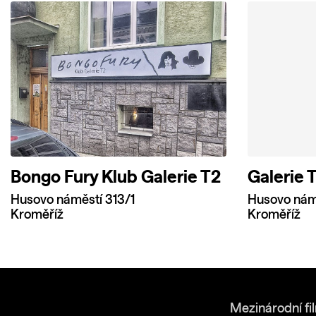
Bongo Fury Klub Galerie T2
Galerie 
Husovo náměstí 313/1
Husovo námě
Kroměříž
Kroměříž
Mezinárodní fi