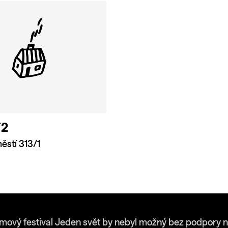
T2
stí 313/1
lmový festival Jeden svět by nebyl možný bez podpory n