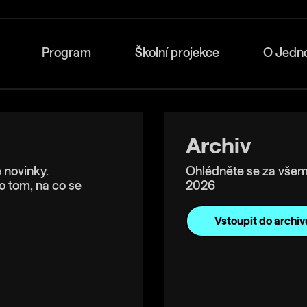
Program
Školní projekce
O Jedn
Archiv
 novinky.
Ohlédněte se za všem
o tom, na co se
2026
Vstoupit do archiv