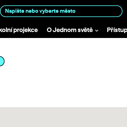
kolní projekce
O Jednom světě
Přístu