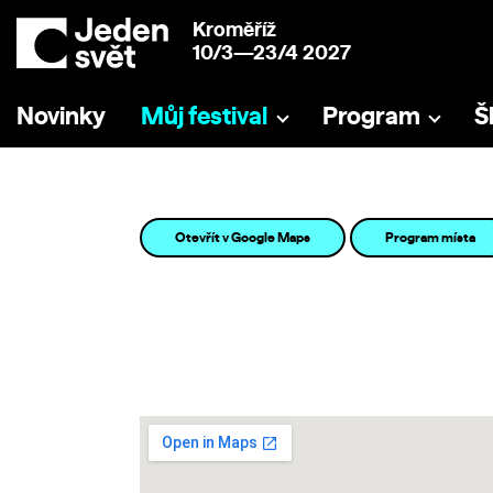
Kroměříž
10/3—23/4 2027
Novinky
Můj festival
Program
Š
Otevřít v Google Maps
Program místa