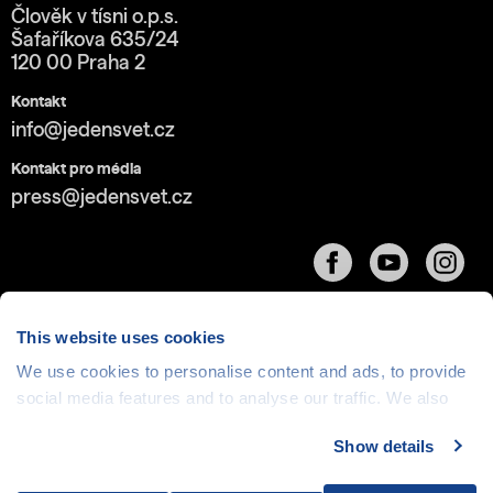
Člověk v tísni o.p.s.
Šafaříkova 635/24
120 00 Praha 2
Kontakt
info@jedensvet.cz
Kontakt pro média
press@jedensvet.cz
This website uses cookies
We use cookies to personalise content and ads, to provide
Cookies
| © 1999-2026 Člověk v tísni o.p.s., web běží
social media features and to analyse our traffic. We also
v rámci bezplatného
serverhosting
společnosti
share information about your use of our site with our social
CZECHIA.COM
Show details
media, advertising and analytics partners who may
combine it with other information that you’ve provided to