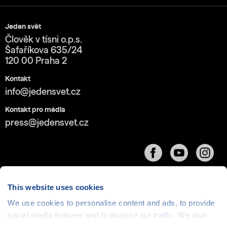
Jeden svět
Člověk v tísni o.p.s.
Šafaříkova 635/24
120 00 Praha 2
Kontakt
info@jedensvet.cz
Kontakt pro média
press@jedensvet.cz
This website uses cookies
We use cookies to personalise content and ads, to provide
Cookies
| © 1999-2026 Člověk v tísni o.p.s., web běží
social media features and to analyse our traffic. We also
v rámci bezplatného
serverhosting
společnosti