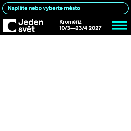
Kroměříž
10/3—23/4 2027