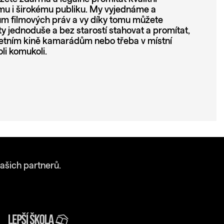
u i širokému publiku. My vyjednáme a
lům filmových práv a vy díky tomu můžete
 jednoduše a bez starostí stahovat a promítat,
etním kině kamarádům nebo třeba v místní
li komukoli.
ašich partnerů.