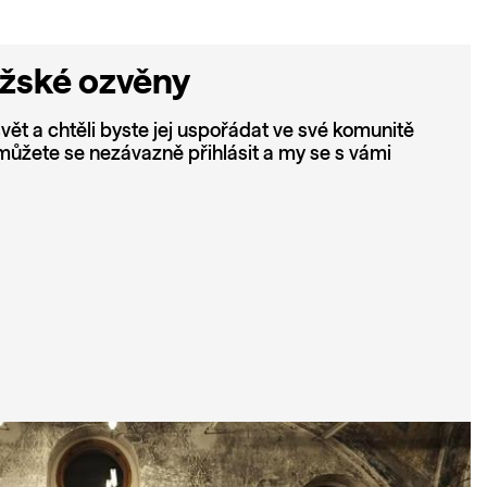
ažské ozvěny
vět a chtěli byste jej uspořádat ve své komunitě
ůžete se nezávazně přihlásit a my se s vámi