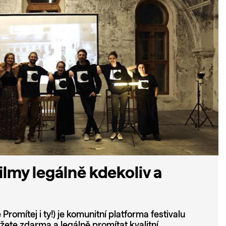
ilmy legálně kdekoliv a
Promítej i ty!) je komunitní platforma festivalu
žete zdarma a legálně promítat kvalitní