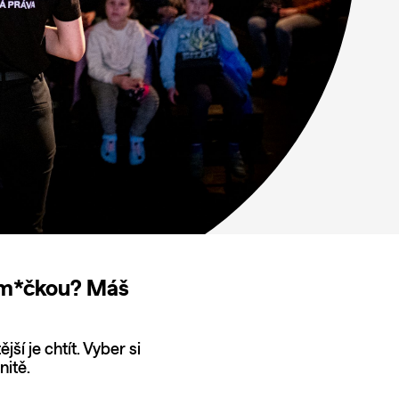
ákem*čkou? Máš
ší je chtít. Vyber si
nitě.