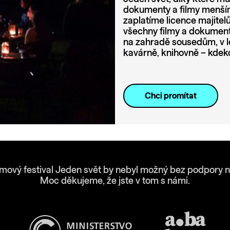
dokumenty a filmy menším
zaplatíme licence majite
všechny filmy a dokumenty
na zahradě sousedům, v l
kavárně, knihovně – kdeko
Chci promítat
lmový festival Jeden svět by nebyl možný bez podpory n
Moc děkujeme, že jste v tom s námi.