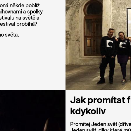
ekoná někde poblíž
knihovnami a spolky
stivalu na světě a
estival probíhá?
o světa.
Jak promítat f
kdykoliv
Promítej Jeden svět (dříve 
Jeden svět, díky které mů