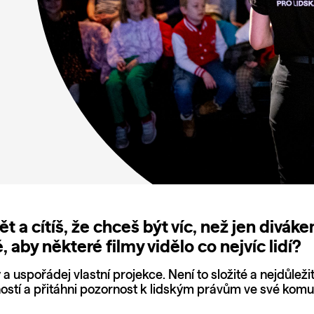
vět a cítíš, že chceš být víc, než jen div
é, aby některé filmy vidělo co nejvíc lidí?
 uspořádej vlastní projekce. Není to složité a nejdůležitěj
stí a přitáhni pozornost k lidským právům ve své komu