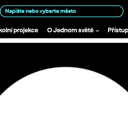
kolní projekce
O Jednom světě
Přístu