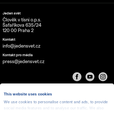
Jeden svět
Člověk v tísni o.p.s.
Šafaříkova 635/24
120 00 Praha 2
Kontakt
info@jedensvet.cz
Kontakt pro média
press@jedensvet.cz
This website uses cookies
We use cookies to personalise content and ads, to provide
Cookies
| © 1999-2026 Člověk v tísni o.p.s., web běží
social media features and to analyse our traffic. We also
v rámci bezplatného
serverhosting
společnosti