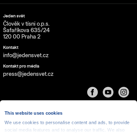
Jeden svět
Člověk v tísni o.p.s.
Šafaříkova 635/24
120 00 Praha 2
Kontakt
info@jedensvet.cz
Kontakt pro média
press@jedensvet.cz
This website uses cookies
We use cookies to personalise content and ads, to provide
Cookies
| © 1999-2026 Člověk v tísni o.p.s., web běží
social media features and to analyse our traffic. We also
v rámci bezplatného
serverhosting
společnosti