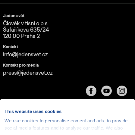
Jeden svět
Člověk v tísni o.p.s.
Šafaříkova 635/24
120 00 Praha 2
Kontakt
info@jedensvet.cz
Kontakt pro média
press@jedensvet.cz
This website uses cookies
We use cookies to personalise content and ads, to provide
Cookies
| © 1999-2026 Člověk v tísni o.p.s., web běží
social media features and to analyse our traffic. We also
v rámci bezplatného
serverhosting
společnosti