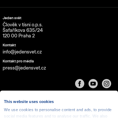
Jeden svět
Člověk v tísni o.p.s.
Šafaříkova 635/24
120 00 Praha 2
Kontakt
info@jedensvet.cz
Kontakt pro média
press@jedensvet.cz
This website uses cookies
We use cookies to personalise content and ads, to provide
Cookies
| © 1999-2026 Člověk v tísni o.p.s., web běží
social media features and to analyse our traffic. We also