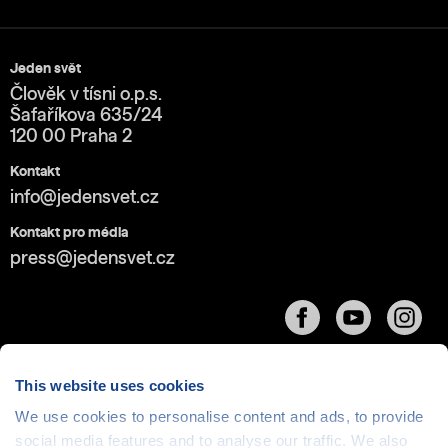
Jeden svět
Člověk v tísni o.p.s.
Šafaříkova 635/24
120 00 Praha 2
Kontakt
info@jedensvet.cz
Kontakt pro média
press@jedensvet.cz
This website uses cookies
We use cookies to personalise content and ads, to provide
Cookies
| © 1999-2026 Člověk v tísni o.p.s., web běží
social media features and to analyse our traffic. We also