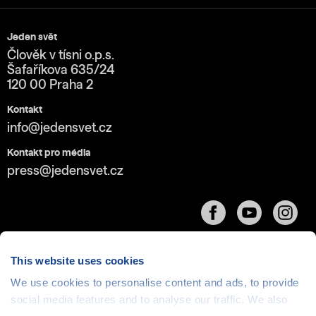
Jeden svět
Člověk v tísni o.p.s.
Šafaříkova 635/24
120 00 Praha 2
Kontakt
info@jedensvet.cz
Kontakt pro média
press@jedensvet.cz
This website uses cookies
We use cookies to personalise content and ads, to provide
Cookies
| © 1999-2026 Člověk v tísni o.p.s., web běží
social media features and to analyse our traffic. We also
v rámci bezplatného
serverhosting
společnosti