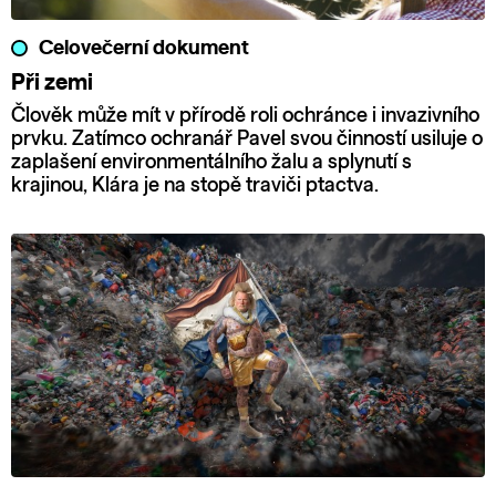
Celovečerní dokument
Při zemi
Člověk může mít v přírodě roli ochránce i invazivního
prvku. Zatímco ochranář Pavel svou činností usiluje o
zaplašení environmentálního žalu a splynutí s
krajinou, Klára je na stopě traviči ptactva.