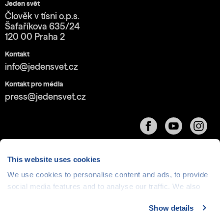
Jeden svět
Člověk v tísni o.p.s.
Šafaříkova 635/24
120 00 Praha 2
Kontakt
info@jedensvet.cz
Kontakt pro média
press@jedensvet.cz
This website uses cookies
We use cookies to personalise content and ads, to provide
Cookies
| © 1999-2026 Člověk v tísni o.p.s., web běží
social media features and to analyse our traffic. We also
v rámci bezplatného
serverhosting
společnosti
share information about your use of our site with our social
CZECHIA.COM
Show details
media, advertising and analytics partners who may