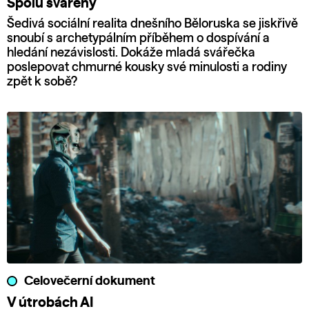
Spolu svářeny
Šedivá sociální realita dnešního Běloruska se jiskřivě
snoubí s archetypálním příběhem o dospívání a
hledání nezávislosti. Dokáže mladá svářečka
poslepovat chmurné kousky své minulosti a rodiny
zpět k sobě?
Celovečerní dokument
V útrobách AI