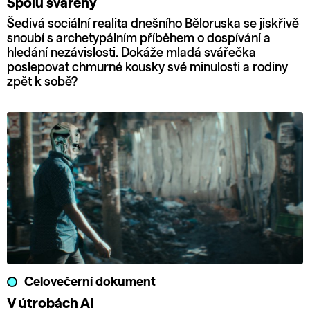
Spolu svářeny
Šedivá sociální realita dnešního Běloruska se jiskřivě
snoubí s archetypálním příběhem o dospívání a
hledání nezávislosti. Dokáže mladá svářečka
poslepovat chmurné kousky své minulosti a rodiny
zpět k sobě?
Celovečerní dokument
V útrobách AI