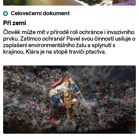
Celovečerní dokument
Při zemi
Člověk může mít v přírodě roli ochránce i invazivního
prvku. Zatímco ochranář Pavel svou činností usiluje o
zaplašení environmentálního žalu a splynutí s
krajinou, Klára je na stopě traviči ptactva.