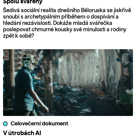
Spolu svářeny
Šedivá sociální realita dnešního Běloruska se jiskřivě
snoubí s archetypálním příběhem o dospívání a
hledání nezávislosti. Dokáže mladá svářečka
poslepovat chmurné kousky své minulosti a rodiny
zpět k sobě?
Celovečerní dokument
V útrobách AI