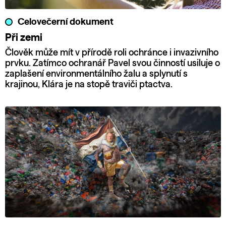
Celovečerní dokument
Při zemi
Člověk může mít v přírodě roli ochránce i invazivního
prvku. Zatímco ochranář Pavel svou činností usiluje o
zaplašení environmentálního žalu a splynutí s
krajinou, Klára je na stopě traviči ptactva.