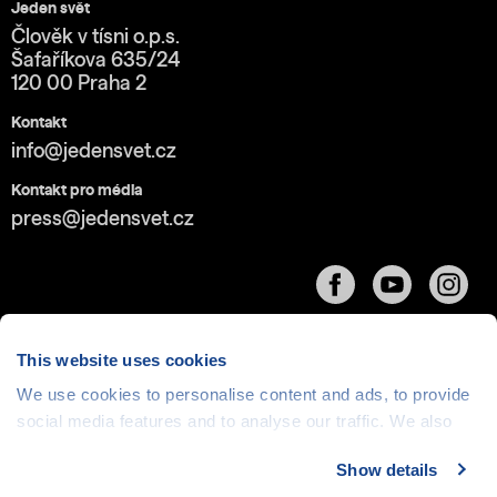
Jeden svět
Člověk v tísni o.p.s.
Šafaříkova 635/24
120 00 Praha 2
Kontakt
info@jedensvet.cz
Kontakt pro média
press@jedensvet.cz
This website uses cookies
We use cookies to personalise content and ads, to provide
Cookies
| © 1999-2026 Člověk v tísni o.p.s., web běží
social media features and to analyse our traffic. We also
v rámci bezplatného
serverhosting
společnosti
share information about your use of our site with our social
CZECHIA.COM
Show details
media, advertising and analytics partners who may