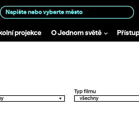
kolní projekce
O Jednom světě
Přístu
Typ filmu